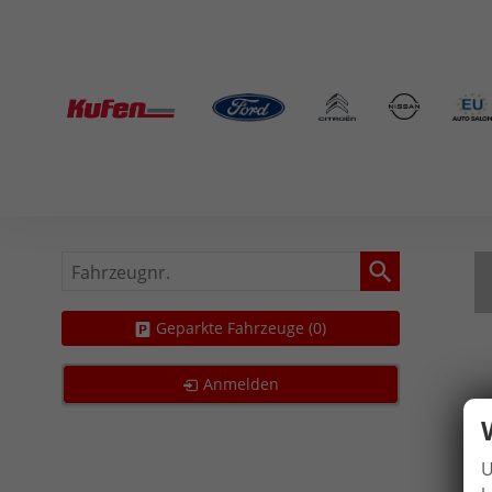
Fahrzeugnr.
Geparkte Fahrzeuge (
0
)
Anmelden
U