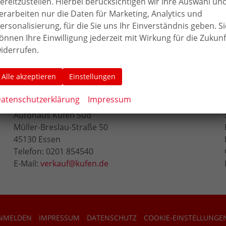
ereitzustellen. Hierbei berücksichtigen wir Ihre Auswahl un
erarbeiten nur die Daten für Marketing, Analytics und
ersonalisierung, für die Sie uns Ihr Einverständnis geben. Si
önnen Ihre Einwilligung jederzeit mit Wirkung für die Zukunf
iderrufen.
Alle akzeptieren
Einstellungen
ESSEN-RÜTTENSCHEID
atenschutzerklärung
Impressum
Autohaus Kufen Süd
Müller-Breslau-Straße 50
45130 Essen
Telefon: 0201 854540
E-Mail:
verkauf@kufen.de
NMELDEN
IMPRESSUM
DATENSCHUTZ
COOKIE-EINSTELLUNGE