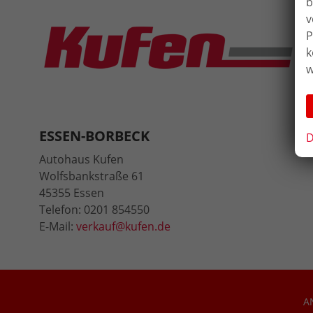
b
v
P
k
w
ESSEN-BORBECK
D
Autohaus Kufen
Wolfsbankstraße 61
45355 Essen
Telefon: 0201 854550
E-Mail:
verkauf@kufen.de
A