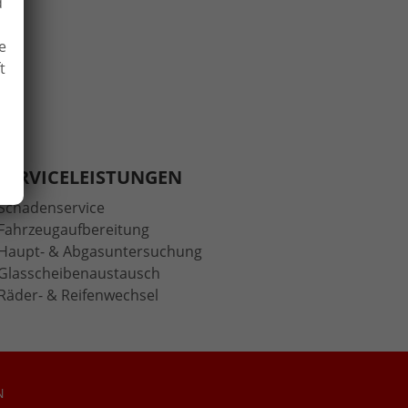
d
e
t
SERVICELEISTUNGEN
Schadenservice
Fahrzeugaufbereitung
Haupt- & Abgasuntersuchung
Glasscheibenaustausch
Räder- & Reifenwechsel
N