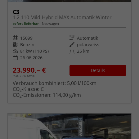
C3
1.2 110 Mild-Hybrid MAX Automatik Winter
sofort lieferbar
Neuwagen
Fahrzeugnr.
Getriebe
15099
Automatik
Kraftstoff
Außenfarbe
Benzin
polarweiss
Leistung
Kilometerstand
81 kW (110 PS)
25 km
26.06.2026
23.990,– €
Details
inkl. 19% MwSt.
Verbrauch kombiniert:
5,00 l/100km
CO
-Klasse:
C
2
CO
-Emissionen:
114,00 g/km
2