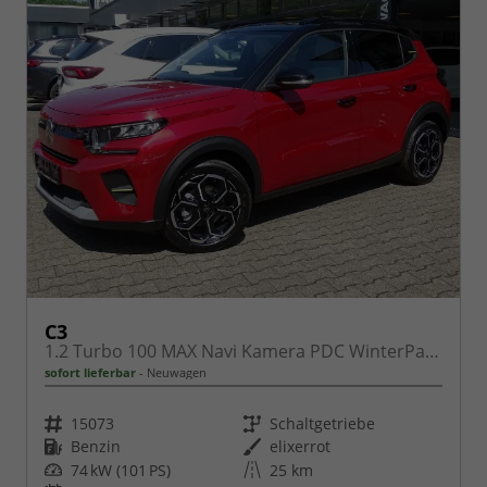
C3
1.2 Turbo 100 MAX Navi Kamera PDC WinterPaket
sofort lieferbar
Neuwagen
Fahrzeugnr.
Getriebe
15073
Schaltgetriebe
Kraftstoff
Außenfarbe
Benzin
elixerrot
Leistung
Kilometerstand
74 kW (101 PS)
25 km