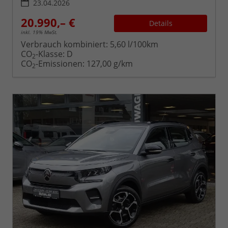
23.04.2026
20.990,– €
Details
inkl. 19% MwSt.
Verbrauch kombiniert:
5,60 l/100km
CO
-Klasse:
D
2
CO
-Emissionen:
127,00 g/km
2