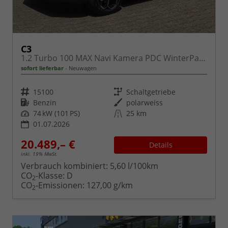
C3
1.2 Turbo 100 MAX Navi Kamera PDC WinterPaket
sofort lieferbar
Neuwagen
Fahrzeugnr.
Getriebe
15100
Schaltgetriebe
Kraftstoff
Außenfarbe
Benzin
polarweiss
Leistung
Kilometerstand
74 kW (101 PS)
25 km
01.07.2026
20.489,– €
Details
inkl. 19% MwSt.
Verbrauch kombiniert:
5,60 l/100km
CO
-Klasse:
D
2
CO
-Emissionen:
127,00 g/km
2