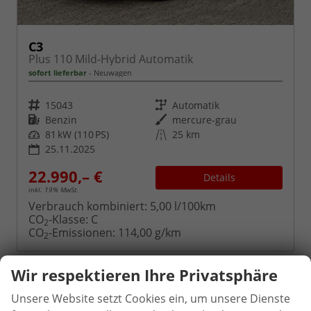
C3
Plus 110 Mild-Hybrid Automatik
sofort lieferbar
Neuwagen
Fahrzeugnr.
Getriebe
15043
Automatik
Kraftstoff
Außenfarbe
Benzin
mercure-grau
Leistung
Kilometerstand
81 kW (110 PS)
25 km
25.11.2025
22.990,– €
Details
inkl. 19% MwSt.
Verbrauch kombiniert:
5,00 l/100km
CO
-Klasse:
C
2
CO
-Emissionen:
114,00 g/km
2
Wir respektieren Ihre Privatsphäre
Unsere Website setzt Cookies ein, um unsere Dienste