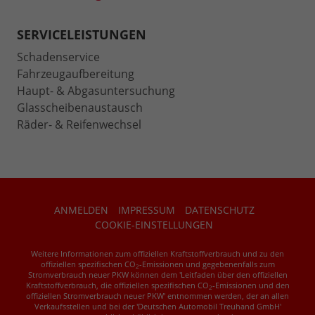
SERVICELEISTUNGEN
Schadenservice
Fahrzeugaufbereitung
Haupt- & Abgasuntersuchung
Glasscheibenaustausch
Räder- & Reifenwechsel
ANMELDEN
IMPRESSUM
DATENSCHUTZ
COOKIE-EINSTELLUNGEN
Weitere Informationen zum offiziellen Kraftstoffverbrauch und zu den
offiziellen spezifischen CO
-Emissionen und gegebenenfalls zum
2
Stromverbrauch neuer PKW können dem 'Leitfaden über den offiziellen
Kraftstoffverbrauch, die offiziellen spezifischen CO
-Emissionen und den
2
offiziellen Stromverbrauch neuer PKW' entnommen werden, der an allen
Verkaufsstellen und bei der 'Deutschen Automobil Treuhand GmbH'