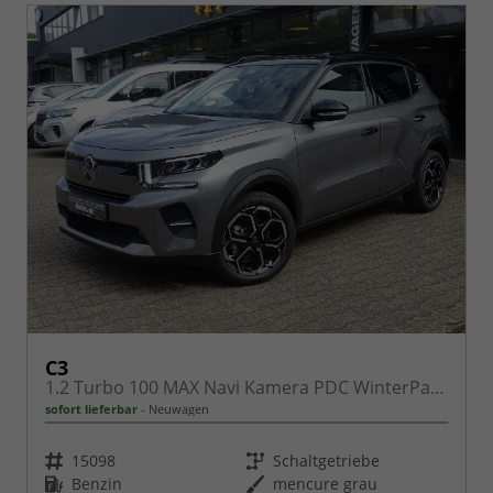
C3
1.2 Turbo 100 MAX Navi Kamera PDC WinterPaket
sofort lieferbar
Neuwagen
Fahrzeugnr.
Getriebe
15098
Schaltgetriebe
Kraftstoff
Außenfarbe
Benzin
mencure grau