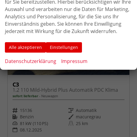
für Sie bereitzustellen. Hierbei berücksichtigen wir Ihre
Auswahl und verarbeiten nur die Daten für Marketing,
Analytics und Personalisierung, für die Sie uns Ihr
Einverständnis geben. Sie können Ihre Einwilligung
jederzeit mit Wirkung für die Zukunft widerrufen.
Alle akzeptieren
Einstellungen
Datenschutzerklärung
Impressum
C3
1.2 110 Mild-Hybrid Plus Automatik PDC Klima
sofort lieferbar
Neuwagen
Fahrzeugnr.
Getriebe
15136
Automatik
Kraftstoff
Außenfarbe
Benzin
macuregrau
Leistung
Kilometerstand
81 kW (110 PS)
25 km
08.12.2025