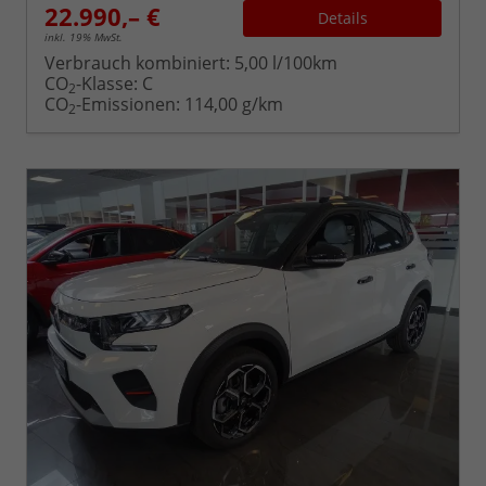
22.990,– €
Details
inkl. 19% MwSt.
Verbrauch kombiniert:
5,00 l/100km
CO
-Klasse:
C
2
CO
-Emissionen:
114,00 g/km
2