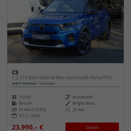
C3
1.2 110 Mild-Hybrid Max Automatik Klima PDC
sofort lieferbar
Neuwagen
Fahrzeugnr.
Getriebe
15135
Automatik
Kraftstoff
Außenfarbe
Benzin
Bright-Blau
Leistung
Kilometerstand
81 kW (110 PS)
25 km
27.11.2025
23.990,– €
Details