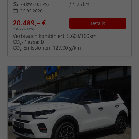
Leistung
Kilometerstand
74 kW (101 PS)
25 km
26.06.2026
20.489,– €
Details
inkl. 19% MwSt.
Verbrauch kombiniert:
5,60 l/100km
CO
-Klasse:
D
2
CO
-Emissionen:
127,00 g/km
2