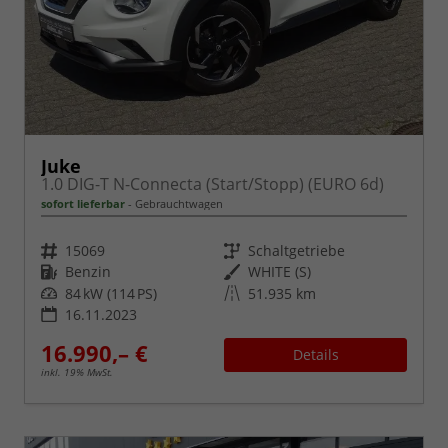
Juke
1.0 DIG-T N-Connecta (Start/Stopp) (EURO 6d)
sofort lieferbar
Gebrauchtwagen
Fahrzeugnr.
Getriebe
15069
Schaltgetriebe
Kraftstoff
Außenfarbe
Benzin
WHITE (S)
Leistung
Kilometerstand
84 kW (114 PS)
51.935 km
16.11.2023
16.990,– €
Details
inkl. 19% MwSt.