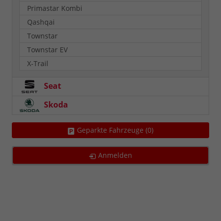
Primastar Kombi
Qashqai
Townstar
Townstar EV
X-Trail
Seat
Skoda
Geparkte Fahrzeuge (
0
)
Anmelden