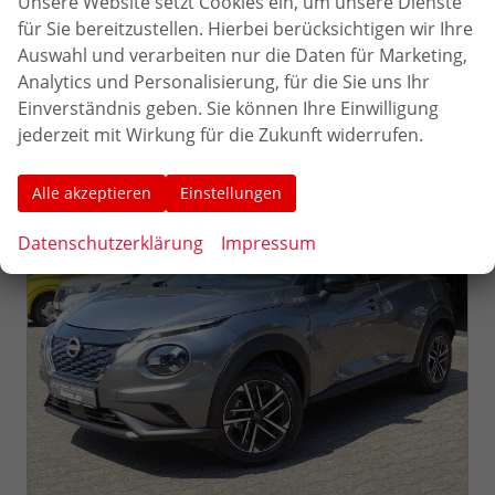
Unsere Website setzt Cookies ein, um unsere Dienste
26.990,– €
für Sie bereitzustellen. Hierbei berücksichtigen wir Ihre
Details
Auswahl und verarbeiten nur die Daten für Marketing,
inkl. 19% MwSt.
Verbrauch kombiniert:
4,90 l/100km
Analytics und Personalisierung, für die Sie uns Ihr
CO
-Klasse:
C
2
Einverständnis geben. Sie können Ihre Einwilligung
CO
-Emissionen:
109,00 g/km
2
jederzeit mit Wirkung für die Zukunft widerrufen.
Alle akzeptieren
Einstellungen
Datenschutzerklärung
Impressum