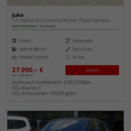
Juke
1.6 Hybrid N-Connecta Winter Paket Kamera
sofort lieferbar
Neuwagen
Fahrzeugnr.
Getriebe
15063
Automatik
Kraftstoff
Außenfarbe
Hybrid Benzin
Dark Grey
Leistung
Kilometerstand
105 kW (143 PS)
25 km
27.990,– €
Details
inkl. 19% MwSt.
Verbrauch kombiniert:
4,90 l/100km
CO
-Klasse:
C
2
CO
-Emissionen:
109,00 g/km
2