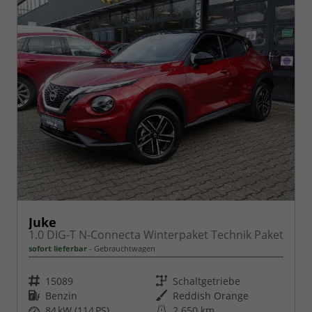
Juke
1.0 DIG-T N-Connecta Winterpaket Technik Paket
sofort lieferbar
Gebrauchtwagen
Fahrzeugnr.
Getriebe
15089
Schaltgetriebe
Kraftstoff
Außenfarbe
Benzin
Reddish Orange
Leistung
Kilometerstand
84 kW (114 PS)
2.650 km