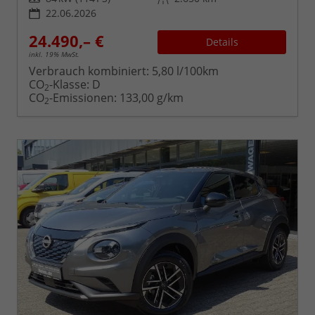
22.06.2026
24.490,– €
Details
inkl. 19% MwSt.
Verbrauch kombiniert:
5,80 l/100km
CO
-Klasse:
D
2
CO
-Emissionen:
133,00 g/km
2