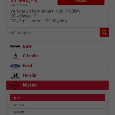
Details
inkl. 19% MwSt.
Verbrauch kombiniert:
4,90 l/100km
CO
-Klasse:
C
2
CO
-Emissionen:
109,00 g/km
2
Fahrzeugnr.
Baw
Citroën
Ford
Honda
Nissan
Juke
Micra
NV300