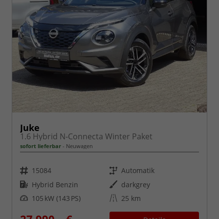
Juke
1.6 Hybrid N-Connecta Winter Paket
sofort lieferbar
Neuwagen
Fahrzeugnr.
Getriebe
15084
Automatik
Kraftstoff
Außenfarbe
Hybrid Benzin
darkgrey
Leistung
Kilometerstand
105 kW (143 PS)
25 km
27.990,– €