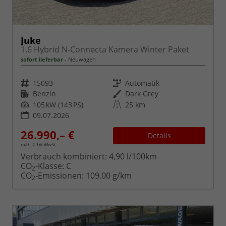
Juke
1.6 Hybrid N-Connecta Kamera Winter Paket
sofort lieferbar
Neuwagen
Fahrzeugnr.
Getriebe
15093
Automatik
Kraftstoff
Außenfarbe
Benzin
Dark Grey
Leistung
Kilometerstand
105 kW (143 PS)
25 km
09.07.2026
26.990,– €
Details
inkl. 19% MwSt.
Verbrauch kombiniert:
4,90 l/100km
CO
-Klasse:
C
2
CO
-Emissionen:
109,00 g/km
2