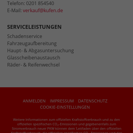
Telefon: 0201 854540
E-Mail:
verkauf@kufen.de
SERVICELEISTUNGEN
Schadenservice
Fahrzeugaufbereitung
Haupt- & Abgasuntersuchung
Glasscheibenaustausch
Räder- & Reifenwechsel
ANMELDEN
IMPRESSUM
DATENSCHUTZ
COOKIE-EINSTELLUNGEN
Weitere Informationen zum offiziellen Kraftstoffverbrauch und zu den
offiziellen spezifischen CO
-Emissionen und gegebenenfalls zum
2
Stromverbrauch neuer PKW können dem 'Leitfaden über den offiziellen
Kraftstoffverbrauch, die offiziellen spezifischen CO
-Emissionen und den