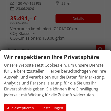
Leistung
Kilometerstand
120 kW (163 PS)
25 km
23.06.2026
35.491,– €
Details
inkl. 19% MwSt.
Verbrauch kombiniert:
7,10 l/100km
CO
-Klasse:
F
2
CO
-Emissionen:
159,00 g/km
2
Fahrzeugnr.
Wir respektieren Ihre Privatsphäre
Baw
Unsere Website setzt Cookies ein, um unsere Dienste
für Sie bereitzustellen. Hierbei berücksichtigen wir Ihre
Citroën
Auswahl und verarbeiten nur die Daten für Marketing,
Ford
Analytics und Personalisierung, für die Sie uns Ihr
Einverständnis geben. Sie können Ihre Einwilligung
Honda
jederzeit mit Wirkung für die Zukunft widerrufen.
Nissan
Alle akzeptieren
Einstellungen