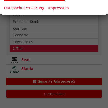
Juke
Datenschutzerklärung
Impressum
Micra
NV300
Primastar Kombi
Qashqai
Townstar
Townstar EV
X-Trail
Seat
Skoda
Geparkte Fahrzeuge (
0
)
Anmelden