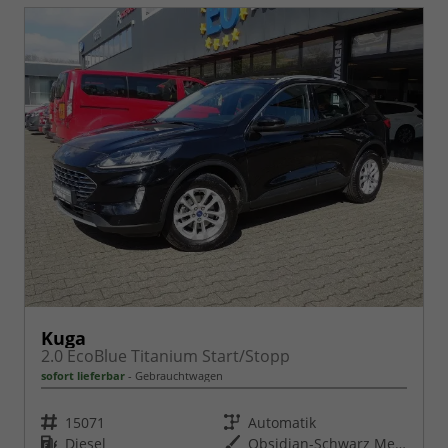
Kuga
2.0 EcoBlue Titanium Start/Stopp
sofort lieferbar
Gebrauchtwagen
Fahrzeugnr.
Getriebe
15071
Automatik
Kraftstoff
Außenfarbe
Diesel
Obsidian-Schwarz Metallic