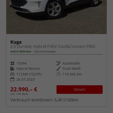
Kuga
2.5 Duratec Hybrid FHEV Cool&Connect FWD
sofort lieferbar
Gebrauchtwagen
Fahrzeugnr.
Getriebe
15094
Automatik
Kraftstoff
Außenfarbe
Hybrid Benzin
Frost-Weiß
Leistung
Kilometerstand
112 kW (152 PS)
110.942 km
26.07.2023
22.990,– €
Details
inkl. 19% MwSt.
Verbrauch kombiniert:
6,40 l/100km