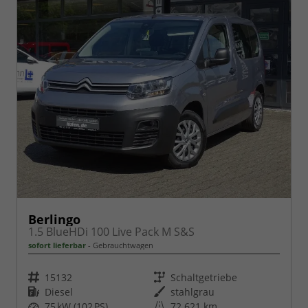
Berlingo
1.5 BlueHDi 100 Live Pack M S&S
sofort lieferbar
Gebrauchtwagen
Fahrzeugnr.
Getriebe
15132
Schaltgetriebe
Kraftstoff
Außenfarbe
Diesel
stahlgrau
Leistung
Kilometerstand
75 kW (102 PS)
72.621 km