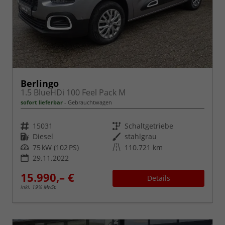
Berlingo
1.5 BlueHDi 100 Feel Pack M
sofort lieferbar
Gebrauchtwagen
Fahrzeugnr.
Getriebe
15031
Schaltgetriebe
Kraftstoff
Außenfarbe
Diesel
stahlgrau
Leistung
Kilometerstand
75 kW (102 PS)
110.721 km
29.11.2022
15.990,– €
Details
inkl. 19% MwSt.