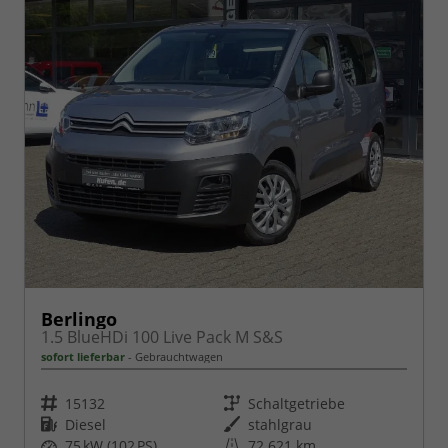
Berlingo
1.5 BlueHDi 100 Live Pack M S&S
sofort lieferbar
Gebrauchtwagen
Fahrzeugnr.
Getriebe
15132
Schaltgetriebe
Kraftstoff
Außenfarbe
Diesel
stahlgrau
Leistung
Kilometerstand
75 kW (102 PS)
72.621 km