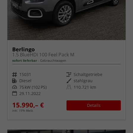
Berlingo
1.5 BlueHDi 100 Feel Pack M
sofort lieferbar
Gebrauchtwagen
Fahrzeugnr.
Getriebe
15031
Schaltgetriebe
Kraftstoff
Außenfarbe
Diesel
stahlgrau
Leistung
Kilometerstand
75 kW (102 PS)
110.721 km
29.11.2022
15.990,– €
Details
inkl. 19% MwSt.