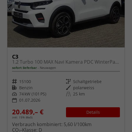
C3
1.2 Turbo 100 MAX Navi Kamera PDC WinterPaket
sofort lieferbar
Neuwagen
Fahrzeugnr.
Getriebe
15100
Schaltgetriebe
Kraftstoff
Außenfarbe
Benzin
polarweiss
Leistung
Kilometerstand
74 kW (101 PS)
25 km
01.07.2026
20.489,– €
Details
inkl. 19% MwSt.
Verbrauch kombiniert:
5,60 l/100km
CO
-Klasse:
D
2