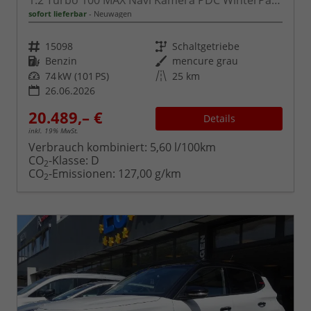
1.2 Turbo 100 MAX Navi Kamera PDC WinterPaket
sofort lieferbar
Neuwagen
Fahrzeugnr.
Getriebe
15098
Schaltgetriebe
Kraftstoff
Außenfarbe
Benzin
mencure grau
Leistung
Kilometerstand
74 kW (101 PS)
25 km
26.06.2026
20.489,– €
Details
inkl. 19% MwSt.
Verbrauch kombiniert:
5,60 l/100km
CO
-Klasse:
D
2
CO
-Emissionen:
127,00 g/km
2