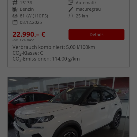
Fahrzeugnr.
Getriebe
15136
Automatik
Kraftstoff
Außenfarbe
Benzin
macuregrau
Leistung
Kilometerstand
81 kW (110 PS)
25 km
08.12.2025
22.990,– €
Details
inkl. 19% MwSt.
Verbrauch kombiniert:
5,00 l/100km
CO
-Klasse:
C
2
CO
-Emissionen:
114,00 g/km
2