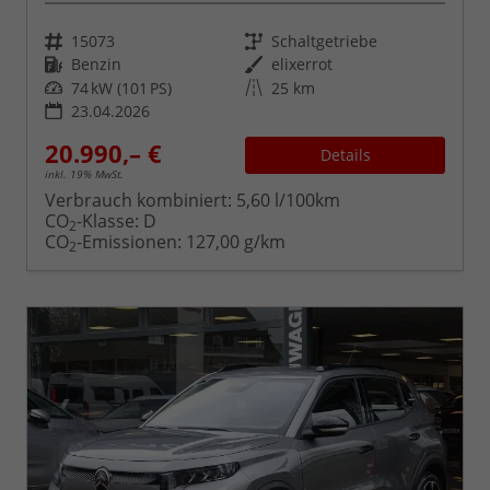
Fahrzeugnr.
Getriebe
15073
Schaltgetriebe
Kraftstoff
Außenfarbe
Benzin
elixerrot
Leistung
Kilometerstand
74 kW (101 PS)
25 km
23.04.2026
20.990,– €
Details
inkl. 19% MwSt.
Verbrauch kombiniert:
5,60 l/100km
CO
-Klasse:
D
2
CO
-Emissionen:
127,00 g/km
2