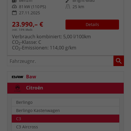
Kraftstoff
Außenfarbe
Benzin
Bright-Blau
Leistung
Kilometerstand
81 kW (110 PS)
25 km
27.11.2025
23.990,– €
Details
inkl. 19% MwSt.
Verbrauch kombiniert:
5,00 l/100km
CO
-Klasse:
C
2
CO
-Emissionen:
114,00 g/km
2
Fahrzeugnr.
Baw
Citroën
Berlingo
Berlingo Kastenwagen
C3
C3 Aircross