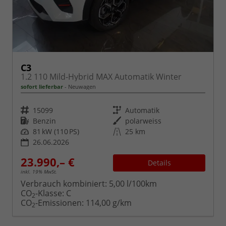
C3
1.2 110 Mild-Hybrid MAX Automatik Winter
sofort lieferbar
Neuwagen
Fahrzeugnr.
Getriebe
15099
Automatik
Kraftstoff
Außenfarbe
Benzin
polarweiss
Leistung
Kilometerstand
81 kW (110 PS)
25 km
26.06.2026
23.990,– €
Details
inkl. 19% MwSt.
Verbrauch kombiniert:
5,00 l/100km
CO
-Klasse:
C
2
CO
-Emissionen:
114,00 g/km
2