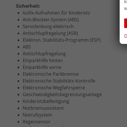
k
Sicherheit:
w
Isofix-Aufnahmen für Kindersitz
Anti-Blockier-System (ABS)
Servolenkung elektrisch
Antischlupfregelung (ASR)
D
Elektron. Stabilitäts-Programm (ESP)
ABS
Antischlupfregelung
Einparkhilfe hinten
Einparkhilfe vorne
Elektronische Parkbremse
Elektronische Stabilitäts-Kontrolle
Elektronische Wegfahrsperre
Geschwindigkeitsbegrenzungsanlage
Kindersitzbefestigung
Notbremsassistent
Notrufsystem
Regensensor