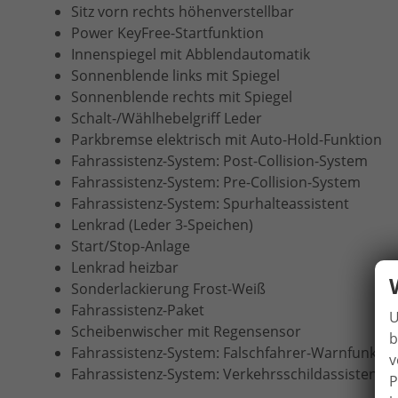
Sitz vorn rechts höhenverstellbar
Power KeyFree-Startfunktion
Innenspiegel mit Abblendautomatik
Sonnenblende links mit Spiegel
Sonnenblende rechts mit Spiegel
Schalt-/Wählhebelgriff Leder
Parkbremse elektrisch mit Auto-Hold-Funktion
Fahrassistenz-System: Post-Collision-System
Fahrassistenz-System: Pre-Collision-System
Fahrassistenz-System: Spurhalteassistent
Lenkrad (Leder 3-Speichen)
Start/Stop-Anlage
Lenkrad heizbar
Sonderlackierung Frost-Weiß
Fahrassistenz-Paket
U
Scheibenwischer mit Regensensor
b
Fahrassistenz-System: Falschfahrer-Warnfunktio
v
Fahrassistenz-System: Verkehrsschildassistent
P