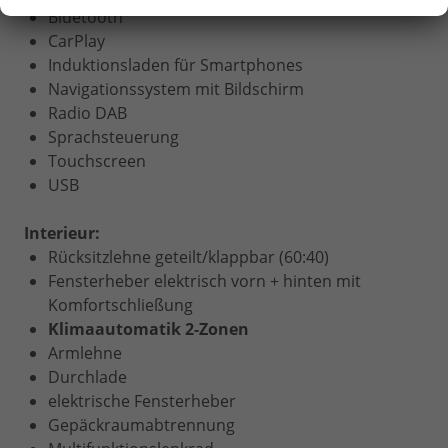
Bluetooth
CarPlay
Induktionsladen für Smartphones
Navigationssystem mit Bildschirm
Radio DAB
Sprachsteuerung
Touchscreen
USB
Interieur:
Rücksitzlehne geteilt/klappbar (60:40)
Fensterheber elektrisch vorn + hinten mit
Komfortschließung
Klimaautomatik 2-Zonen
Armlehne
Durchlade
elektrische Fensterheber
Gepäckraumabtrennung