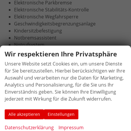
Elektronische Parkbremse
Elektronische Stabilitäts-Kontrolle
Elektronische Wegfahrsperre
Geschwindigkeitsbegrenzungsanlage
Kindersitzbefestigung
Notbremsassistent
Notrufsystem
Regensensor
Wir respektieren Ihre Privatsphäre
Reifendruckkontrollsystem
Unsere Website setzt Cookies ein, um unsere Dienste
Rückfahrkamera
für Sie bereitzustellen. Hierbei berücksichtigen wir Ihre
Servolenkung
Auswahl und verarbeiten nur die Daten für Marketing,
Spurhalteassistent
Analytics und Personalisierung, für die Sie uns Ihr
Totwinkel-Assistent
Einverständnis geben. Sie können Ihre Einwilligung
Verkehrszeichenerkennung
jederzeit mit Wirkung für die Zukunft widerrufen.
Multimedia:
Alle akzeptieren
Einstellungen
Fahrassistenz-System: Sicherheitssystem SYNC
mit automatischem Notruf
Datenschutzerklärung
Impressum
Android Auto