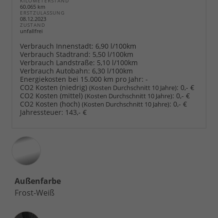
KILOMETERSTAND
60.065 km
ERSTZULASSUNG
08.12.2023
ZUSTAND
unfallfrei
Verbrauch Innenstadt:
6,90 l/100km
Verbrauch Stadtrand:
5,50 l/100km
Verbrauch Landstraße:
5,10 l/100km
Verbrauch Autobahn:
6,30 l/100km
Energiekosten bei 15.000 km pro Jahr:
-
CO2 Kosten (niedrig)
:
0,- €
(Kosten Durchschnitt 10 Jahre)
CO2 Kosten (mittel)
:
0,- €
(Kosten Durchschnitt 10 Jahre)
CO2 Kosten (hoch)
:
0,- €
(Kosten Durchschnitt 10 Jahre)
Jahressteuer:
143,- €
Außenfarbe
Frost-Weiß
Innenausstattung