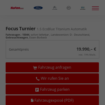
Focus Turnier
1.5 EcoBlue Titanium Automatik
Fahrzeugnr.
:
15044
,
sofort lieferbar
, Landesversion: D - Deutschland,
Gebrauchtwagen
, Essen-Borbeck
19.990,– €
Gesamtpreis
inkl. 19% MwSt.
Fahrzeug anfragen
Wir rufen Sie an
Fahrzeug parken
Fahrzeugexposé (PDF)