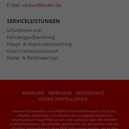
E-Mail:
verkauf@kufen.de
SERVICELEISTUNGEN
Schadenservice
Fahrzeugaufbereitung
Haupt- & Abgasuntersuchung
Glasscheibenaustausch
Räder- & Reifenwechsel
ANMELDEN
IMPRESSUM
DATENSCHUTZ
COOKIE-EINSTELLUNGEN
Weitere Informationen zum offiziellen Kraftstoffverbrauch und zu den
offiziellen spezifischen CO
-Emissionen und gegebenenfalls zum
2
Stromverbrauch neuer PKW können dem 'Leitfaden über den offiziellen
Kraftstoffverbrauch, die offiziellen spezifischen CO
-Emissionen und den
2
offiziellen Stromverbrauch neuer PKW' entnommen werden, der an allen