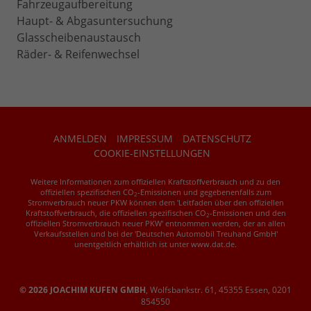
Fahrzeugaufbereitung
Haupt- & Abgasuntersuchung
Glasscheibenaustausch
Räder- & Reifenwechsel
ANMELDEN
IMPRESSUM
DATENSCHUTZ
COOKIE-EINSTELLUNGEN
Weitere Informationen zum offiziellen Kraftstoffverbrauch und zu den
offiziellen spezifischen CO
-Emissionen und gegebenenfalls zum
2
Stromverbrauch neuer PKW können dem 'Leitfaden über den offiziellen
Kraftstoffverbrauch, die offiziellen spezifischen CO
-Emissionen und den
2
offiziellen Stromverbrauch neuer PKW' entnommen werden, der an allen
Verkaufsstellen und bei der 'Deutschen Automobil Treuhand GmbH'
unentgeltlich erhältlich ist unter www.dat.de.
© 2026
JOACHIM KUFEN GMBH
,
Wolfsbankstr. 61
,
45355
Essen,
0201
854550