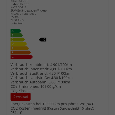
KRAFTSTOFF
Hybrid Benzin
KATEGORIE
SUV/Geländewagen/Pickup
KILOMETERSTAND
25 km
ZUSTAND
unfallfrei
Verbrauch kombiniert:
4,90 l/100km
Verbrauch Innenstadt:
4,80 l/100km
Verbrauch Stadtrand:
4,30 l/100km
Verbrauch Landstraße:
4,30 l/100km
Verbrauch Autobahn:
5,80 l/100km
CO
-Emissionen:
109,00 g/km
2
CO
-Klasse:
C
2
Download
Energiekosten bei 15.000 km pro Jahr:
1.281,84 €
CO2 Kosten (niedrig)
:
(Kosten Durchschnitt 10 Jahre)
981,- €