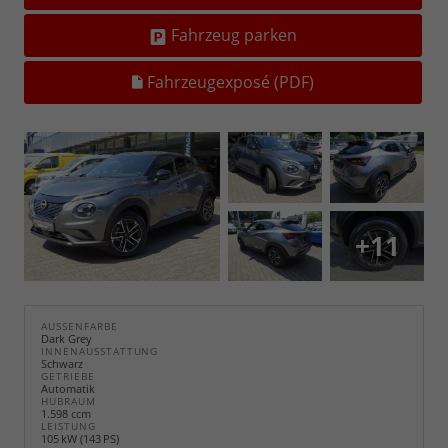
Fahrzeug parken
Fahrzeugexposé (PDF)
+11
AUSSENFARBE
Dark Grey
INNENAUSSTATTUNG
Schwarz
GETRIEBE
Automatik
HUBRAUM
1.598 ccm
LEISTUNG
105 kW (143 PS)