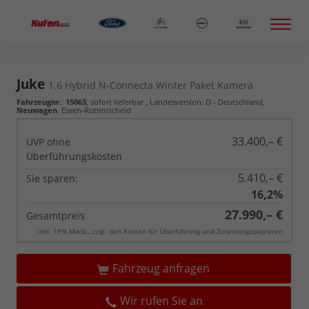
Juke
1.6 Hybrid N-Connecta Winter Paket Kamera
Fahrzeugnr.
:
15063
,
sofort lieferbar
, Landesversion: D - Deutschland,
Neuwagen
, Essen-Rüttenscheid
33.400,– €
UVP ohne
Überführungskosten
5.410,– €
Sie sparen:
16,2%
27.990,– €
Gesamtpreis
inkl. 19% MwSt., zzgl. den Kosten für Überführung und Zulassungspapieren
Fahrzeug anfragen
Wir rufen Sie an