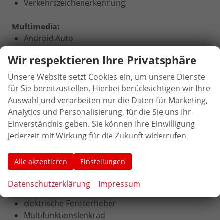
Verkehrszeichenerkennung
Multimedia:
Android Auto
Bluetooth
Wir respektieren Ihre Privatsphäre
CarPlay
Induktionsladen für Smartphones
Unsere Website setzt Cookies ein, um unsere Dienste
Navigationssystem mit Bildschirm
für Sie bereitzustellen. Hierbei berücksichtigen wir Ihre
Radio DAB
Auswahl und verarbeiten nur die Daten für Marketing,
Sprachsteuerung
Analytics und Personalisierung, für die Sie uns Ihr
Touchscreen
Einverständnis geben. Sie können Ihre Einwilligung
USB
jederzeit mit Wirkung für die Zukunft widerrufen.
Volldigitales Kombiinstrument
W-Lan / Wifi Hotspot
Alle akzeptieren
Einstellungen
Interieur:
Datenschutzerklärung
Impressum
Armlehne
elektrische Fensterheber
Multifunktionslenkrad