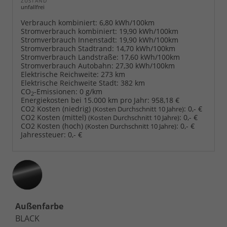
ZUSTAND
unfallfrei
Verbrauch kombiniert:
6,80 kWh/100km
Stromverbrauch kombiniert:
19,90 kWh/100km
Stromverbrauch Innenstadt:
19,90 kWh/100km
Stromverbrauch Stadtrand:
14,70 kWh/100km
Stromverbrauch Landstraße:
17,60 kWh/100km
Stromverbrauch Autobahn:
27,30 kWh/100km
Elektrische Reichweite:
273 km
Elektrische Reichweite Stadt:
382 km
CO
-Emissionen:
0 g/km
2
Energiekosten bei 15.000 km pro Jahr:
958,18 €
CO2 Kosten (niedrig)
:
0,- €
(Kosten Durchschnitt 10 Jahre)
CO2 Kosten (mittel)
:
0,- €
(Kosten Durchschnitt 10 Jahre)
CO2 Kosten (hoch)
:
0,- €
(Kosten Durchschnitt 10 Jahre)
Jahressteuer:
0,- €
Außenfarbe
BLACK