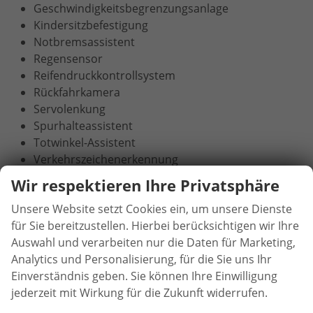
Geschwindigkeitsbegrenzungsanlage
Kindersitzbefestigung
Notbremsassistent
Regensensor
Reifendruckkontrollsystem
Rückfahrkamera
Servolenkung
Spurhalteassistent
Totwinkel-Assistent
Verkehrszeichenerkennung
Wir respektieren Ihre Privatsphäre
Komfort:
Unsere Website setzt Cookies ein, um unsere Dienste
Fahrer-Informations-System (FIS) mit Farbdisplay
für Sie bereitzustellen. Hierbei berücksichtigen wir Ihre
Berganfahrassistent
Auswahl und verarbeiten nur die Daten für Marketing,
Bordcomputer
Analytics und Personalisierung, für die Sie uns Ihr
Fernlichtassistent
Einverständnis geben. Sie können Ihre Einwilligung
Front- und Seiten-Airbags
jederzeit mit Wirkung für die Zukunft widerrufen.
Keyless Entry
Lederlenkrad