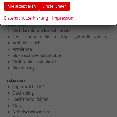
Zentralverriegelung
Alle akzeptieren
Einstellungen
Zentralverriegelung per Fernbedienung
Datenschutzerklärung
Impressum
Interieur:
Mittelarmlehne für Fahrersitz
Fensterheber elektr. mit Impulsgeber links vorn
Ambiente Licht
Armlehne
elektrische Fensterheber
Multifunktionslenkrad
Sitzheizung
Exterieur:
Tagfahrlicht LED
Dachreling
Leichtmetallfelgen
Metallic
Nebelscheinwerfer