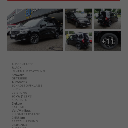
+11
AUSSENFARBE
BLACK
INNENAUSSTATTUNG
Schwarz
GETRIEBE
Automatik
SCHADSTOFFKLASSE
Euro 6
LEISTUNG
90 kW (122 PS)
KRAFTSTOFF
Elektro
KATEGORIE
Van/Minibus
KILOMETERSTAND
2.536 km
ERSTZULASSUNG
25.06.2024