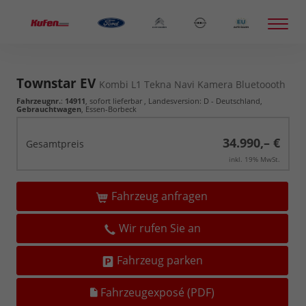
Townstar EV
Kombi L1 Tekna Navi Kamera Bluetoooth
Fahrzeugnr.
:
14911
,
sofort lieferbar
, Landesversion: D - Deutschland,
Gebrauchtwagen
, Essen-Borbeck
34.990,– €
Gesamtpreis
inkl. 19% MwSt.
Fahrzeug anfragen
Wir rufen Sie an
Fahrzeug parken
Fahrzeugexposé (PDF)